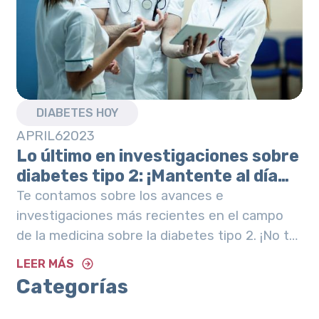
DIABETES HOY
APRIL
6
2023
Lo último en investigaciones sobre
diabetes tipo 2: ¡Mantente al día
con los avances más recientes!
Te contamos sobre los avances e
investigaciones más recientes en el campo
de la medicina sobre la diabetes tipo 2. ¡No te
lo pierdas!
LEER MÁS
Categorías