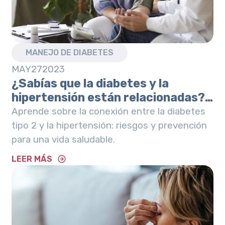
MANEJO DE DIABETES
MAY
27
2023
¿Sabías que la diabetes y la
hipertensión están relacionadas?
Conoce los factores de riesgo y
Aprende sobre la conexión entre la diabetes
cómo prevenir sus efectos
tipo 2 y la hipertensión: riesgos y prevención
negativos.
para una vida saludable.
LEER MÁS