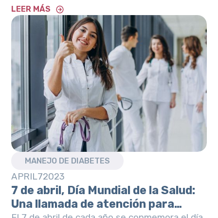
LEER MÁS
MANEJO DE DIABETES
APRIL
7
2023
7 de abril, Día Mundial de la Salud:
Una llamada de atención para
cuidar lo más valioso que tenemos.
El 7 de abril de cada año se conmemora el día