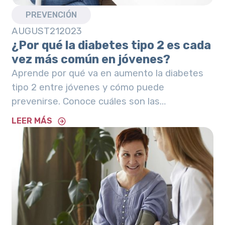
PREVENCIÓN
AUGUST
21
2023
¿Por qué la diabetes tipo 2 es cada
vez más común en jóvenes?
Aprende por qué va en aumento la diabetes
tipo 2 entre jóvenes y cómo puede
prevenirse. Conoce cuáles son las
consecuencias de un diagnóstico precoz.
LEER MÁS