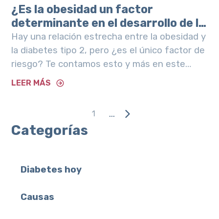
¿Es la obesidad un factor
determinante en el desarrollo de la
diabetes tipo 2?
Hay una relación estrecha entre la obesidad y
la diabetes tipo 2, pero ¿es el único factor de
riesgo? Te contamos esto y más en este
artículo. Keywords: "diabetes mellitus tipo 2 y
LEER MÁS
obesidad, relación entre obesidad y diabetes
tipo 2 pdf, causas de la obesidad y diabetes
...
1
Categorías
Diabetes hoy
Causas