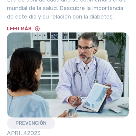
mundial de la salud. Descubre la importancia
de este día y su relación con la diabetes.
LEER MÁS
PREVENCIÓN
APRIL
4
2023