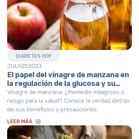
DIABETES HOY
JULY
25
2023
El papel del vinagre de manzana en
la regulación de la glucosa y su
impacto en la salud gástrica
Vinagre de manzana: ¿Remedio milagroso o
riesgo para la salud? Conoce la verdad detrás
de sus beneficios y precauciones.
LEER MÁS