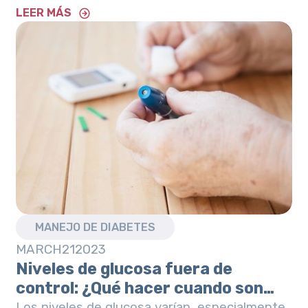
en la oficina.
LEER MÁS
MANEJO DE DIABETES
MARCH
21
2023
Niveles de glucosa fuera de
control: ¿Qué hacer cuando son
demasiado altos o bajos?
Los niveles de glucosa varían, especialmente