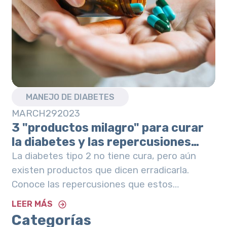
MANEJO DE DIABETES
MARCH
29
2023
3 "productos milagro" para curar
la diabetes y las repercusiones
reales que tienen en tu salud
La diabetes tipo 2 no tiene cura, pero aún
existen productos que dicen erradicarla.
Conoce las repercusiones que estos
productos pueden tener en tu salud.
LEER MÁS
Keywords: cirugia para curar la diabetes tipo
Categorías