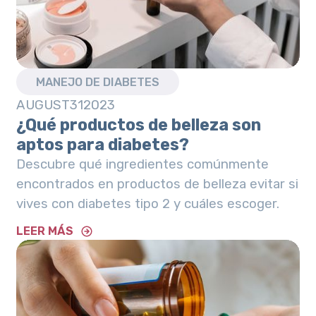
MANEJO DE DIABETES
AUGUST
31
2023
¿Qué productos de belleza son
aptos para diabetes?
Descubre qué ingredientes comúnmente
encontrados en productos de belleza evitar si
vives con diabetes tipo 2 y cuáles escoger.
LEER MÁS