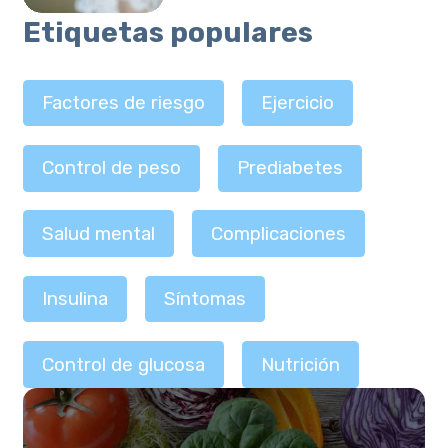
Etiquetas populares
Factores de riesgo
Ejercicio
Control de peso
Prediabetes
Salud mental
Complicaciones
Insulina
Síntomas
Control de glucosa
Nutrición