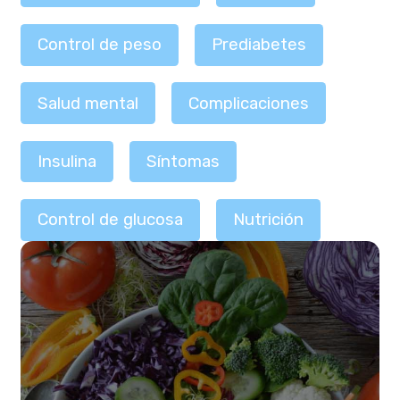
Control de peso
Prediabetes
Salud mental
Complicaciones
Insulina
Síntomas
Control de glucosa
Nutrición