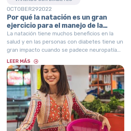
OCTOBER
29
2022
Por qué la natación es un gran
ejercicio para el manejo de la
neuropatía diabética
La natación tiene muchos beneficios en la
salud y en las personas con diabetes tiene un
gran impacto cuando se padece neuropatía
diabética.
LEER MÁS